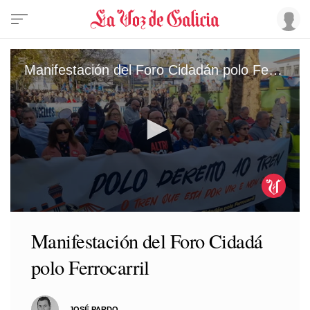
Manifestación del Foro Cidadán polo Ferrocarril
0
seconds
Manifestación del Foro Cidadá
of
1
polo Ferrocarril
minute,
35
seconds
JOSÉ PARDO