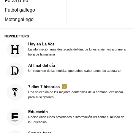
Forza Breo
Fútbol gallego
Motor gallego
NEWSLETTERS
Hoy en La Voz
La información más destacada del día, de lunes a viernes a primera
hora de la mañana
Al final del día
Un resumen de las noticias que debes saber antes de acostarte
7 días 7 historias
Una selección de los mejores contenidos de la semana, exclusiva
para suscriptores
Educación
Recibe cada lunes novedades e información útil sobre el mundo de
la Educación