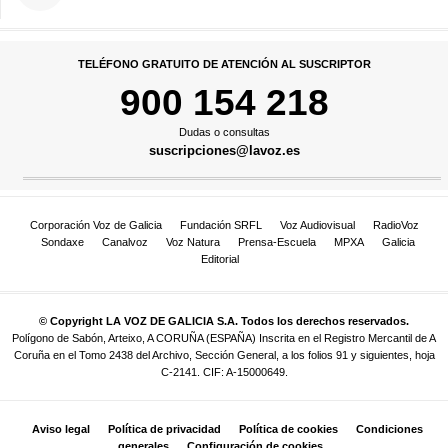
TELÉFONO GRATUITO DE ATENCIÓN AL SUSCRIPTOR
900 154 218
Dudas o consultas
suscripciones@lavoz.es
Corporación Voz de Galicia
Fundación SRFL
Voz Audiovisual
RadioVoz
Sondaxe
Canalvoz
Voz Natura
Prensa-Escuela
MPXA
Galicia
Editorial
© Copyright LA VOZ DE GALICIA S.A. Todos los derechos reservados.
Polígono de Sabón, Arteixo, A CORUÑA (ESPAÑA) Inscrita en el Registro Mercantil de A
Coruña en el Tomo 2438 del Archivo, Sección General, a los folios 91 y siguientes, hoja
C-2141. CIF: A-15000649.
Aviso legal
Política de privacidad
Política de cookies
Condiciones
generales
Configuración de cookies