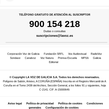
TELÉFONO GRATUITO DE ATENCIÓN AL SUSCRIPTOR
900 154 218
Dudas o consultas
suscripciones@lavoz.es
Corporación Voz de Galicia
Fundación SRFL
Voz Audiovisual
RadioVoz
Sondaxe
Canalvoz
Voz Natura
Prensa-Escuela
MPXA
Galicia
Editorial
© Copyright LA VOZ DE GALICIA S.A. Todos los derechos reservados.
Polígono de Sabón, Arteixo, A CORUÑA (ESPAÑA) Inscrita en el Registro Mercantil de A
Coruña en el Tomo 2438 del Archivo, Sección General, a los folios 91 y siguientes, hoja
C-2141. CIF: A-15000649.
Aviso legal
Política de privacidad
Política de cookies
Condiciones
generales
Configuración de cookies