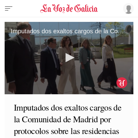
Imputados dos exaltos cargos de la Comunidad de Madrid por protocolos sobre las residencias
0
seconds
Imputados dos exaltos cargos de
of
1
la Comunidad de Madrid por
minute,
9
seconds
protocolos sobre las residencias