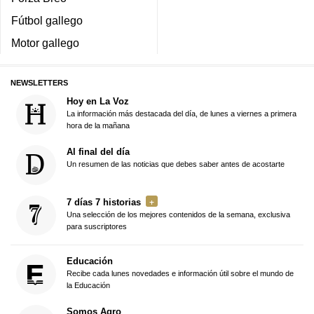
Fútbol gallego
Motor gallego
NEWSLETTERS
Hoy en La Voz
La información más destacada del día, de lunes a viernes a primera
hora de la mañana
Al final del día
Un resumen de las noticias que debes saber antes de acostarte
7 días 7 historias
Una selección de los mejores contenidos de la semana, exclusiva
para suscriptores
Educación
Recibe cada lunes novedades e información útil sobre el mundo de
la Educación
Somos Agro