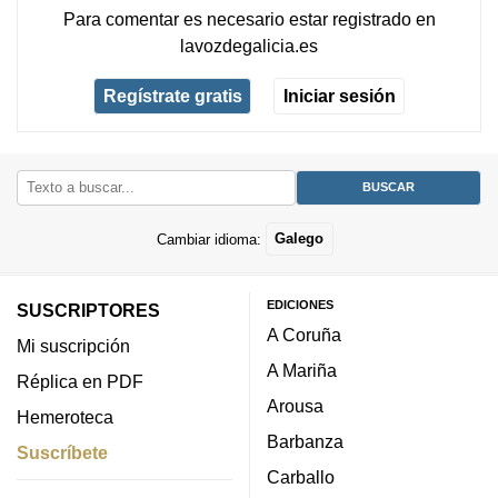
Para comentar es necesario
estar registrado
en
lavozdegalicia.es
Regístrate gratis
Iniciar sesión
Cambiar idioma:
Galego
EDICIONES
SUSCRIPTORES
A Coruña
Mi suscripción
A Mariña
Réplica en PDF
Arousa
Hemeroteca
Barbanza
Suscríbete
Carballo