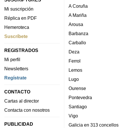
A Coruña
Mi suscripción
A Mariña
Réplica en PDF
Arousa
Hemeroteca
Barbanza
Suscríbete
Carballo
REGISTRADOS
Deza
Mi perfil
Ferrol
Newsletters
Lemos
Regístrate
Lugo
Ourense
CONTACTO
Pontevedra
Cartas al director
Santiago
Contacta con nosotros
Vigo
PUBLICIDAD
Galicia en 313 concellos