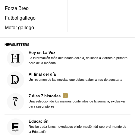
Forza Breo
Fútbol gallego
Motor gallego
NEWSLETTERS
Hoy en La Voz
La información más destacada del día, de lunes a viernes a primera
hora de la mañana
Al final del día
Un resumen de las noticias que debes saber antes de acostarte
7 días 7 historias
Una selección de los mejores contenidos de la semana, exclusiva
para suscriptores
Educación
Recibe cada lunes novedades e información útil sobre el mundo de
la Educación