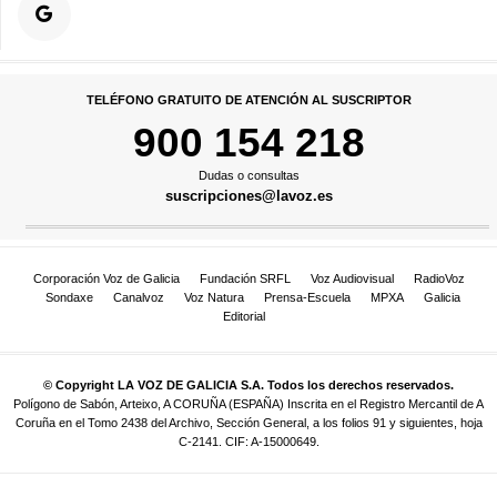
TELÉFONO GRATUITO DE ATENCIÓN AL SUSCRIPTOR
900 154 218
Dudas o consultas
suscripciones@lavoz.es
Corporación Voz de Galicia
Fundación SRFL
Voz Audiovisual
RadioVoz
Sondaxe
Canalvoz
Voz Natura
Prensa-Escuela
MPXA
Galicia
Editorial
© Copyright LA VOZ DE GALICIA S.A. Todos los derechos reservados.
Polígono de Sabón, Arteixo, A CORUÑA (ESPAÑA) Inscrita en el Registro Mercantil de A
Coruña en el Tomo 2438 del Archivo, Sección General, a los folios 91 y siguientes, hoja
C-2141. CIF: A-15000649.