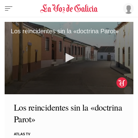
Los reincidentes sin la «doctrina Parot»
0
seconds
Los reincidentes sin la «doctrina
of
1
Parot»
minute,
42
seconds
ATLAS TV