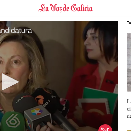
Ta
andidatura
L
c
d