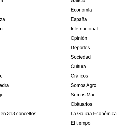
ña
Galicia
Economía
za
España
lo
Internacional
Opinión
Deportes
Sociedad
Cultura
e
Gráficos
edra
Somos Agro
go
Somos Mar
Obituarios
 en 313 concellos
La Galicia Económica
El tiempo