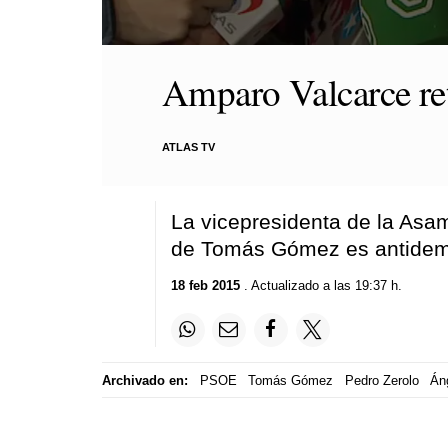
0
seconds
Amparo Valcarce ret
of
1
minute,
41
seconds
Volume
ATLAS TV
90%
La vicepresidenta de la Asa
de Tomás Gómez es antidem
18 feb 2015
. Actualizado a las 19:37 h.
Archivado en:
PSOE
Tomás Gómez
Pedro Zerolo
Án