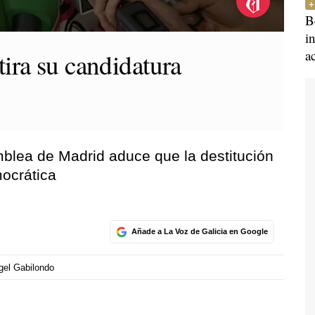
B
i
a
ira su candidatura
mblea de Madrid aduce que la destitución
ocrática
Añade a La Voz de Galicia en Google
gel Gabilondo