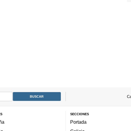
Ca
ES
SECCIONES
ña
Portada