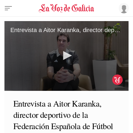
Entrevista a Aitor Karanka, director deportivo de la Federación Española de Fútbol
0
seconds
Entrevista a Aitor Karanka,
of
17
director deportivo de la
minutes,
48
seconds
Federación Española de Fútbol