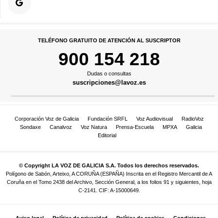
TELÉFONO GRATUITO DE ATENCIÓN AL SUSCRIPTOR
900 154 218
Dudas o consultas
suscripciones@lavoz.es
Corporación Voz de Galicia
Fundación SRFL
Voz Audiovisual
RadioVoz
Sondaxe
Canalvoz
Voz Natura
Prensa-Escuela
MPXA
Galicia
Editorial
© Copyright LA VOZ DE GALICIA S.A. Todos los derechos reservados.
Polígono de Sabón, Arteixo, A CORUÑA (ESPAÑA) Inscrita en el Registro Mercantil de A
Coruña en el Tomo 2438 del Archivo, Sección General, a los folios 91 y siguientes, hoja
C-2141. CIF: A-15000649.