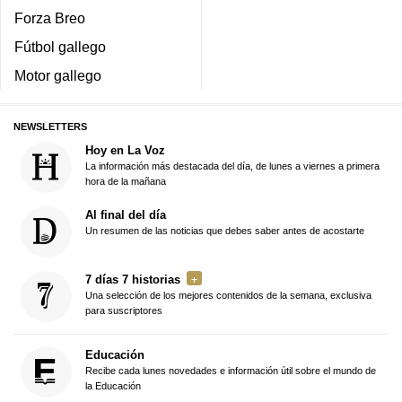
Forza Breo
Fútbol gallego
Motor gallego
NEWSLETTERS
Hoy en La Voz
La información más destacada del día, de lunes a viernes a primera
hora de la mañana
Al final del día
Un resumen de las noticias que debes saber antes de acostarte
7 días 7 historias
Una selección de los mejores contenidos de la semana, exclusiva
para suscriptores
Educación
Recibe cada lunes novedades e información útil sobre el mundo de
la Educación