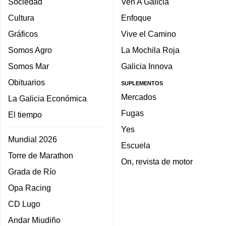
Sociedad
Ven A Galicia
Cultura
Enfoque
Gráficos
Vive el Camino
Somos Agro
La Mochila Roja
Somos Mar
Galicia Innova
Obituarios
SUPLEMENTOS
Mercados
La Galicia Económica
Fugas
El tiempo
Yes
Mundial 2026
Escuela
Torre de Marathon
On, revista de motor
Grada de Río
Opa Racing
CD Lugo
Andar Miudiño