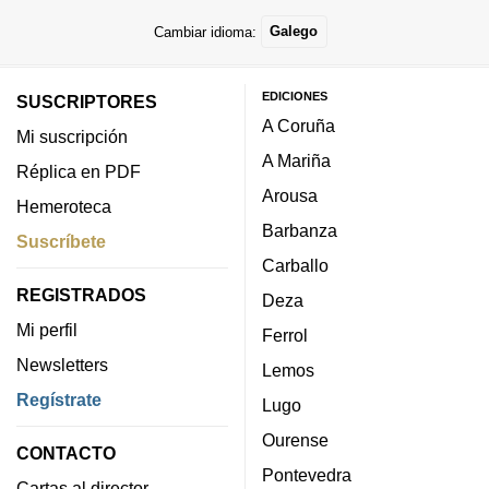
Cambiar idioma:
Galego
EDICIONES
SUSCRIPTORES
A Coruña
Mi suscripción
A Mariña
Réplica en PDF
Arousa
Hemeroteca
Barbanza
Suscríbete
Carballo
REGISTRADOS
Deza
Mi perfil
Ferrol
Newsletters
Lemos
Regístrate
Lugo
Ourense
CONTACTO
Pontevedra
Cartas al director