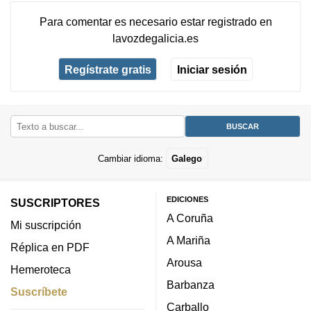
Para comentar es necesario
estar registrado
en
lavozdegalicia.es
Regístrate gratis
Iniciar sesión
Cambiar idioma:
Galego
EDICIONES
SUSCRIPTORES
A Coruña
Mi suscripción
A Mariña
Réplica en PDF
Arousa
Hemeroteca
Barbanza
Suscríbete
Carballo