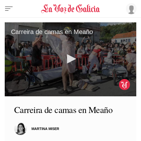
Carreira de camas en Meaño
0
seconds
Carreira de camas en Meaño
of
1
minute,
5
seconds
MARTINA MISER