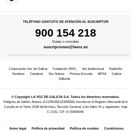
TELÉFONO GRATUITO DE ATENCIÓN AL SUSCRIPTOR
900 154 218
Dudas o consultas
suscripciones@lavoz.es
Corporación Voz de Galicia
Fundación SRFL
Voz Audiovisual
RadioVoz
Sondaxe
Canalvoz
Voz Natura
Prensa-Escuela
MPXA
Galicia
Editorial
© Copyright LA VOZ DE GALICIA S.A. Todos los derechos reservados.
Polígono de Sabón, Arteixo, A CORUÑA (ESPAÑA) Inscrita en el Registro Mercantil de A
Coruña en el Tomo 2438 del Archivo, Sección General, a los folios 91 y siguientes, hoja
C-2141. CIF: A-15000649.
Aviso legal
Política de privacidad
Política de cookies
Condiciones