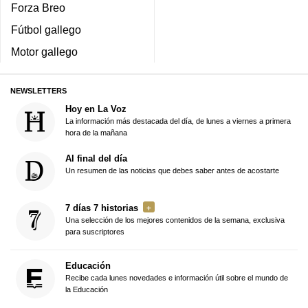
Forza Breo
Fútbol gallego
Motor gallego
NEWSLETTERS
Hoy en La Voz
La información más destacada del día, de lunes a viernes a primera
hora de la mañana
Al final del día
Un resumen de las noticias que debes saber antes de acostarte
7 días 7 historias
Una selección de los mejores contenidos de la semana, exclusiva
para suscriptores
Educación
Recibe cada lunes novedades e información útil sobre el mundo de
la Educación