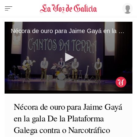
Nécora de ouro para Jaime Gayá en la gala De la Plataforma Galega contra o Narcotráfico
0
seconds
Nécora de ouro para Jaime Gayá
of
2
en la gala De la Plataforma
minutes,
8
seconds
Galega contra o Narcotráfico