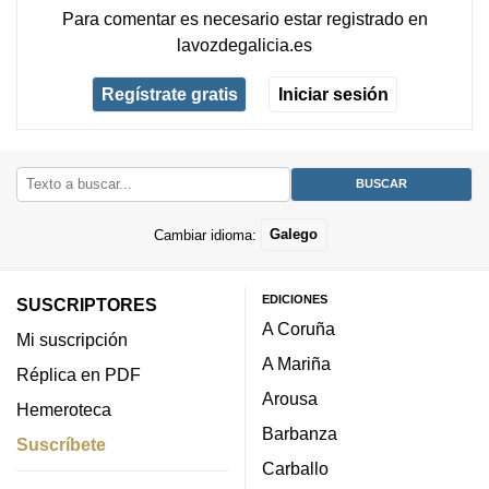
Para comentar es necesario
estar registrado
en
lavozdegalicia.es
Regístrate gratis
Iniciar sesión
Cambiar idioma:
Galego
EDICIONES
SUSCRIPTORES
A Coruña
Mi suscripción
A Mariña
Réplica en PDF
Arousa
Hemeroteca
Barbanza
Suscríbete
Carballo