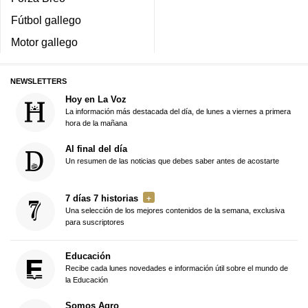
Fútbol gallego
Motor gallego
NEWSLETTERS
Hoy en La Voz
La información más destacada del día, de lunes a viernes a primera
hora de la mañana
Al final del día
Un resumen de las noticias que debes saber antes de acostarte
7 días 7 historias
Una selección de los mejores contenidos de la semana, exclusiva
para suscriptores
Educación
Recibe cada lunes novedades e información útil sobre el mundo de
la Educación
Somos Agro