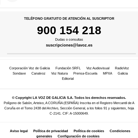
TELÉFONO GRATUITO DE ATENCIÓN AL SUSCRIPTOR
900 154 218
Dudas o consultas
suscripciones@lavoz.es
Corporación Voz de Galicia
Fundación SRFL
Voz Audiovisual
RadioVoz
Sondaxe
Canalvoz
Voz Natura
Prensa-Escuela
MPXA
Galicia
Editorial
© Copyright LA VOZ DE GALICIA S.A. Todos los derechos reservados.
Polígono de Sabón, Arteixo, A CORUÑA (ESPAÑA) Inscrita en el Registro Mercantil de A
Coruña en el Tomo 2438 del Archivo, Sección General, a los folios 91 y siguientes, hoja
C-2141. CIF: A-15000649.
Aviso legal
Política de privacidad
Política de cookies
Condiciones
generales
Configuración de cookies