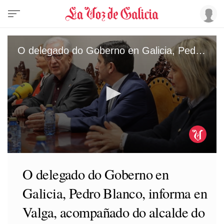
O delegado do Goberno en Galicia, Pedro Blanco, informa en Valga, acompañado do alcalde do municipio, José María Bello, sobre o proxecto impulsado polo Ministerio de Transportes para a construción dun apeadoiro ferroviario na localidade
0
seconds
O delegado do Goberno en
of
1
Galicia, Pedro Blanco, informa en
minute,
1
second
Valga, acompañado do alcalde do