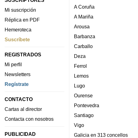
A Coruña
Mi suscripción
A Mariña
Réplica en PDF
Arousa
Hemeroteca
Barbanza
Suscríbete
Carballo
REGISTRADOS
Deza
Mi perfil
Ferrol
Newsletters
Lemos
Regístrate
Lugo
Ourense
CONTACTO
Pontevedra
Cartas al director
Santiago
Contacta con nosotros
Vigo
PUBLICIDAD
Galicia en 313 concellos