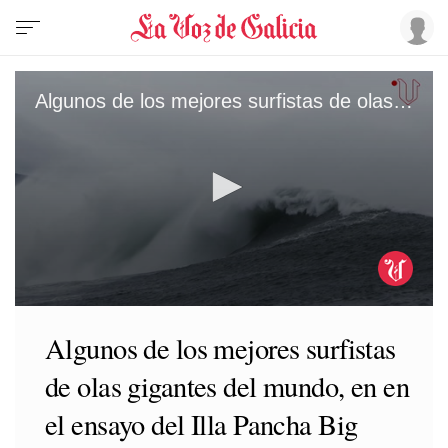
Algunos de los mejores surfistas de olas gigantes del mundo, vinieron a Ribadeo, para proceder al segundo entrenamiento de Illa pancha big waves de esta temporada
0
seconds
Algunos de los mejores surfistas
of
37
de olas gigantes del mundo, en en
seconds
el ensayo del Illa Pancha Big