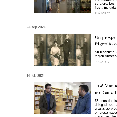
su aforo. Los 
fiesta incluida
P. ÁLVAREZ
24 sep 2024
Un prósper
frigorífico
Su bisabuelo, 
región Antártic
LUCÍA REY
16 feb 2024
José Manue
no Reino 
55 anos de his
delegado de T
grazas ao pro
empresa naceu
matanzas. Reco