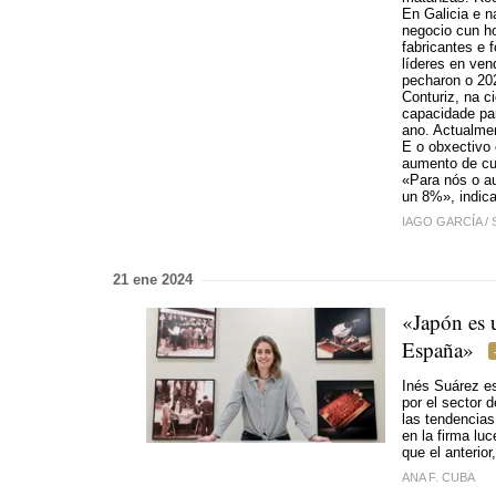
En Galicia e 
negocio cun h
fabricantes e 
líderes en ven
pecharon o 20
Conturiz, na c
capacidade par
ano. Actualmen
E o obxectivo 
aumento de cus
«Para nós o a
un 8%», indica
IAGO GARCÍA
/
21 ene 2024
«Japón es 
España»
Inés Suárez es
por el sector 
las tendencias
en la firma lu
que el anterio
ANA F. CUBA