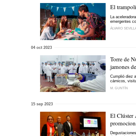
El trampolí
La acelerador
emergentes con
ÁLVARO SEVILL
04 oct 2023
Torre de Nú
jamones d
Cumplió diez a
cárnicos, visi
M. GUNTÍN
15 sep 2023
El Clúster
promociona
Degustaciones