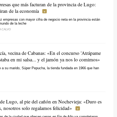
resas que más facturan de la provincia de Lugo:
 tiran de la economía
ez empresas con mayor cifra de negocio neta en la provincia están
mundo de la leche
A CALVO
cía, vecina de Cabanas: «En el concurso '
Atrápame
taba en mi salsa... y el jamón ya nos lo comimos»
o a su marido, Súper Pepucha, la tienda fundada en 1966 que han
 de Lugo, al pie del cañón en Nochevieja: «Duro es
s, nosotros solo regalamos felicidad»
es de la ciudad que ofrecen cenas en Fin de Año ya completaron