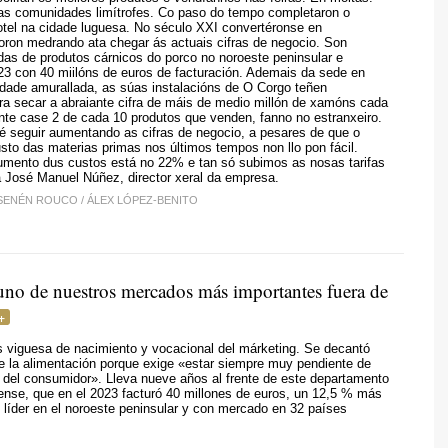
nas comunidades limítrofes. Co paso do tempo completaron o
otel na cidade luguesa. No século XXI convertéronse en
foron medrando ata chegar ás actuais cifras de negocio. Son
das de produtos cárnicos do porco no noroeste peninsular e
23 con 40 miilóns de euros de facturación. Ademais da sede en
idade amurallada, as súas instalacións de O Corgo teñen
a secar a abraiante cifra de máis de medio millón de xamóns cada
te case 2 de cada 10 produtos que venden, fanno no estranxeiro.
é seguir aumentando as cifras de negocio, a pesares de que o
to das materias primas nos últimos tempos non llo pon fácil.
umento dus custos está no 22% e tan só subimos as nosas tarifas
 José Manuel Núñez, director xeral da empresa.
SENÉN ROUCO
/
ÁLEX LÓPEZ-BENITO
uno de nuestros mercados más importantes fuera de
 viguesa de nacimiento y vocacional del márketing. Se decantó
de la alimentación porque exige «estar siempre muy pendiente de
 del consumidor». Lleva nueve años al frente de este departamento
cense, que en el 2023 facturó 40 millones de euros, un 12,5 % más
r, líder en el noroeste peninsular y con mercado en 32 países