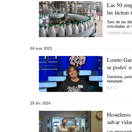
Las 50 emp
las lácteas
Seis de las di
vinculadas al 
LORENA GARCÍ
04 mar 2025
Loreto Gar
se podes'
es
Gestiona, junt
heredado
A. F. C.
29 dic 2024
Hosteleros
salvar vida
Los restaurant