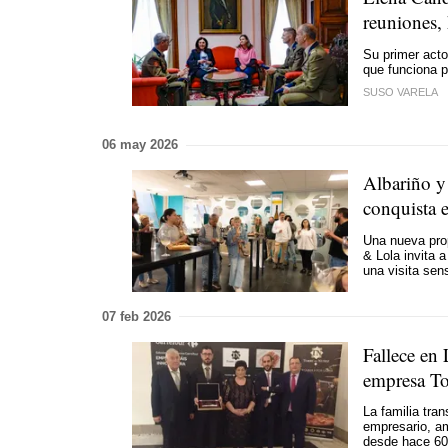
reuniones,
Su primer acto
que funciona p
SUSO VARELA
06 may 2026
Albariño y 
conquista e
Una nueva pro
& Lola invita a
una visita sens
07 feb 2026
Fallece en
empresa To
La familia tran
empresario, am
desde hace 60