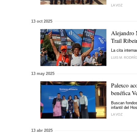
LA VOZ
13 oct 2025
Alejandro 
Trail Ribei
La cita intern
LUIS M. RODRÍ
13 may 2025
Palexco aco
benéfica V
Buscan fondos 
infantil del H
LA VOZ
13 abr 2025