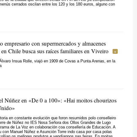
menús cerrados oscilan entre los 120 y los 180 euros, alguno con
o empresario con supermercados y almacenes
s en Chile busca sus raíces familiares en Viveiro
Álvaro Insua Rolle, viajó en 1909 de Covas a Punta Arenas, en la
a
l Núñez en «De 0 a 100»: «
Hai moitos chourizos
Unido
»
toria en constante evolución que foron resumidos polo conselleiro
orre de Núñez no IES Nosa Señora dos Ollos Grandes de Lugo
grama de La Voz en colaboración coa consellería de Educación. A
 con Manuel Núñez e Asunción Torre indo casa por casa polas
llían os mellores produtos e vendíannos nas feiras. En moitas.