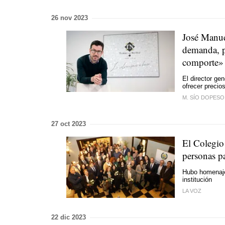
26 nov 2023
José Manue
demanda, p
comporte»
El director ge
ofrecer precio
M. SÍO DOPESO
27 oct 2023
El Colegio
personas pa
Hubo homenaje
institución
LA VOZ
22 dic 2023