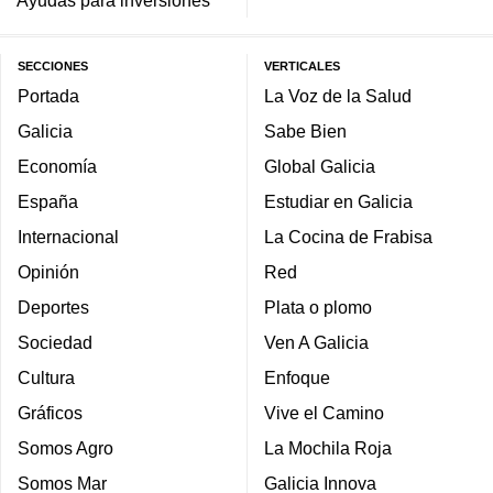
Ayudas para inversiones
SECCIONES
VERTICALES
Portada
La Voz de la Salud
Galicia
Sabe Bien
Economía
Global Galicia
España
Estudiar en Galicia
Internacional
La Cocina de Frabisa
Opinión
Red
Deportes
Plata o plomo
Sociedad
Ven A Galicia
Cultura
Enfoque
Gráficos
Vive el Camino
Somos Agro
La Mochila Roja
Somos Mar
Galicia Innova