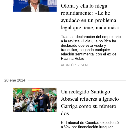
Olona y ella lo niega
rotundamente: «Le he
ayudado en un problema
legal que tiene, nada más»
Tras las declaración del empresario
a la revista «Hola», la política ha
declarado que está «sola y
tranquila», negando cualquier
relación sentimental con el ex de
Paulina Rubio
ALBA LÓPEZ
/
A.M.L.
28 ene 2024
Un reelegido Santiago
Abascal refuerza a Ignacio
Garriga como su número
dos
El Tribunal de Cuentas expedientó
a Vox por financiación irregular