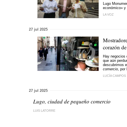
Lugo Monument
económico» y t
LA VOZ
27 jul 2025
Mostradores
corazón d
Hay negocios q
que aún perdur
descubrimos el
comercio
, por
LUCÍA CAMPOS
27 jul 2025
Lugo, ciudad de pequeño comercio
LUIS LATORRE