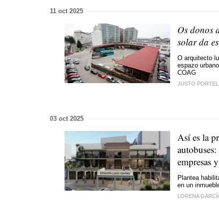
11 oct 2025
Os donos d
solar da e
O arquitecto l
espazo urbano 
COAG
JUSTO PORTEL
03 oct 2025
Así es la 
autobuses: 
empresas y 
Plantea habili
en un inmueble
LORENA GARCÍ