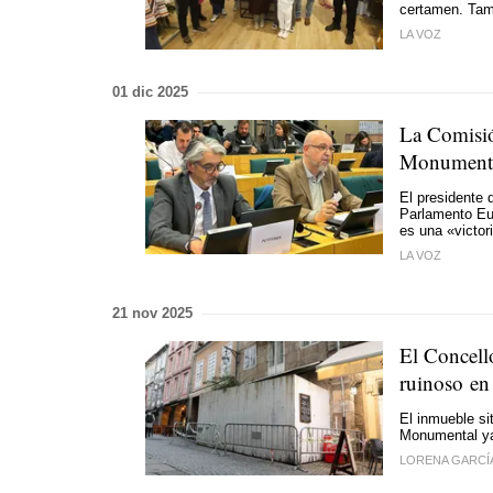
certamen. Tam
LA VOZ
01 dic 2025
La Comisió
Monumental
El presidente 
Parlamento Eur
es una «victo
LA VOZ
21 nov 2025
El Concell
ruinoso en
El inmueble si
Monumental ya 
LORENA GARCÍ