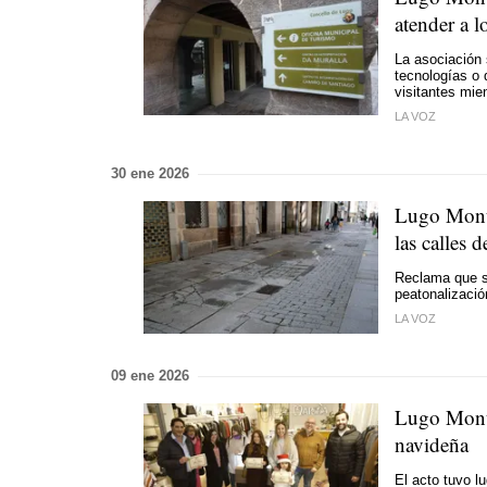
atender a lo
La asociación 
tecnologías o 
visitantes mie
LA VOZ
30 ene 2026
Lugo Monum
las calles d
Reclama que s
peatonalizació
LA VOZ
09 ene 2026
Lugo Monum
navideña
El acto tuvo l