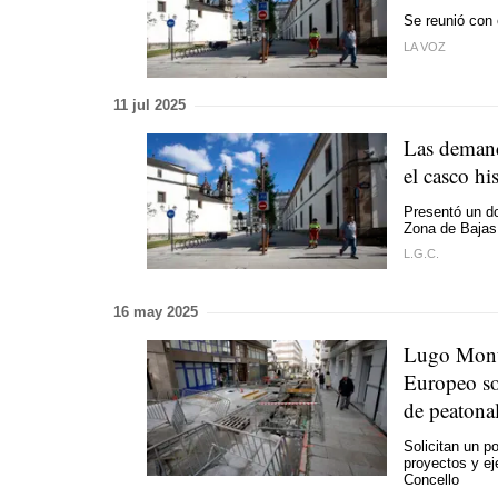
Se reunió con 
LA VOZ
11 jul 2025
Las demand
el casco hi
Presentó un do
Zona de Bajas 
L.G.C.
16 may 2025
Lugo Monum
Europeo sob
de peatonal
Solicitan un p
proyectos y ej
Concello