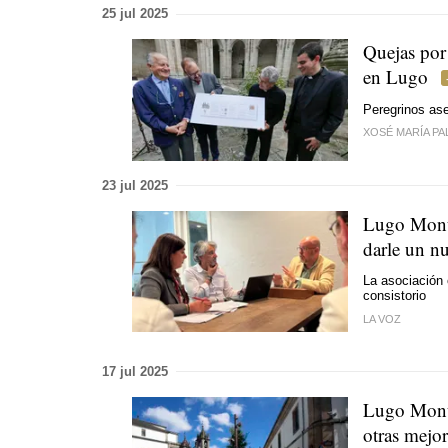
25 jul 2025
Quejas por 
en Lugo
Peregrinos ase
XOSÉ MARÍA PA
23 jul 2025
Lugo Monum
darle un nu
La asociación 
consistorio
LA VOZ
17 jul 2025
Lugo Monum
otras mejor