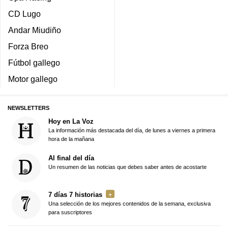
CD Lugo
Andar Miudiño
Forza Breo
Fútbol gallego
Motor gallego
NEWSLETTERS
Hoy en La Voz
La información más destacada del día, de lunes a viernes a primera
hora de la mañana
Al final del día
Un resumen de las noticias que debes saber antes de acostarte
7 días 7 historias
Una selección de los mejores contenidos de la semana, exclusiva
para suscriptores