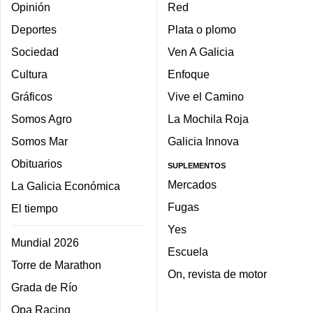
Opinión
Red
Deportes
Plata o plomo
Sociedad
Ven A Galicia
Cultura
Enfoque
Gráficos
Vive el Camino
Somos Agro
La Mochila Roja
Somos Mar
Galicia Innova
Obituarios
SUPLEMENTOS
Mercados
La Galicia Económica
Fugas
El tiempo
Yes
Mundial 2026
Escuela
Torre de Marathon
On, revista de motor
Grada de Río
Opa Racing