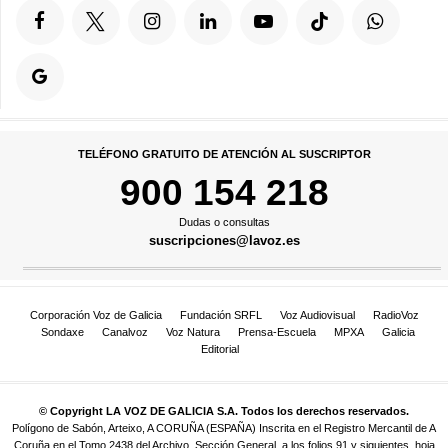
TELÉFONO GRATUITO DE ATENCIÓN AL SUSCRIPTOR
900 154 218
Dudas o consultas
suscripciones@lavoz.es
Corporación Voz de Galicia
Fundación SRFL
Voz Audiovisual
RadioVoz
Sondaxe
Canalvoz
Voz Natura
Prensa-Escuela
MPXA
Galicia
Editorial
© Copyright LA VOZ DE GALICIA S.A. Todos los derechos reservados.
Polígono de Sabón, Arteixo, A CORUÑA (ESPAÑA) Inscrita en el Registro Mercantil de A
Coruña en el Tomo 2438 del Archivo, Sección General, a los folios 91 y siguientes, hoja