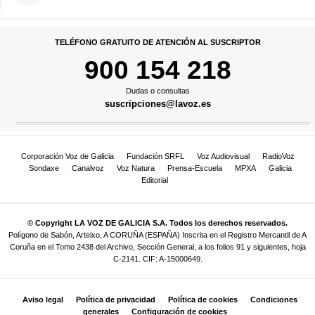
TELÉFONO GRATUITO DE ATENCIÓN AL SUSCRIPTOR
900 154 218
Dudas o consultas
suscripciones@lavoz.es
Corporación Voz de Galicia
Fundación SRFL
Voz Audiovisual
RadioVoz
Sondaxe
Canalvoz
Voz Natura
Prensa-Escuela
MPXA
Galicia
Editorial
© Copyright LA VOZ DE GALICIA S.A. Todos los derechos reservados.
Polígono de Sabón, Arteixo, A CORUÑA (ESPAÑA) Inscrita en el Registro Mercantil de A
Coruña en el Tomo 2438 del Archivo, Sección General, a los folios 91 y siguientes, hoja
C-2141. CIF: A-15000649.
Aviso legal
Política de privacidad
Política de cookies
Condiciones
generales
Configuración de cookies