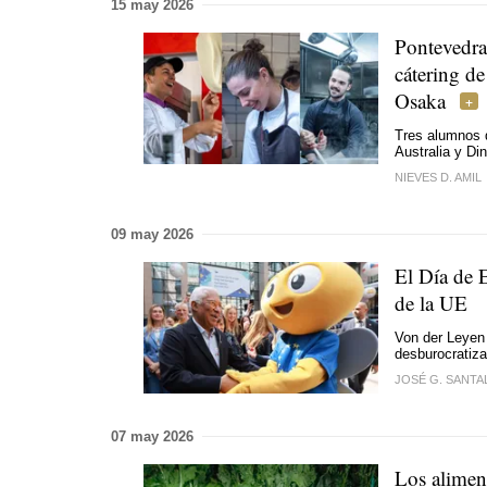
15 may 2026
Pontevedra
cátering de
Osaka
Tres alumnos d
Australia y D
NIEVES D. AMIL
09 may 2026
El Día de E
de la UE
Von der Leyen 
desburocratizac
JOSÉ G. SANTA
07 may 2026
Los alimen