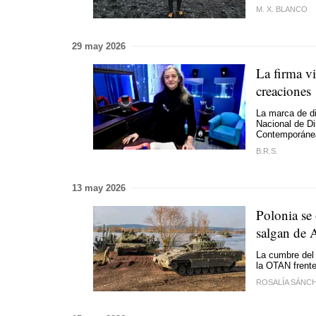
M. X. BLANCO
29 may 2026
La firma v
creaciones
La marca de di
Nacional de D
Contemporáne
B.R.S.
13 may 2026
Polonia se 
salgan de 
La cumbre del
la OTAN frent
ROSALÍA SÁNC