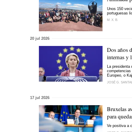
Unos 150 vecin
portuguesas li
M. X. B.
20 jul 2026
Dos años d
internas y
La presidenta 
competencias y
Europeo, o Kaj
JOSÉ G. SANTA
17 jul 2026
Bruxelas av
para queda
Ve positiva a 