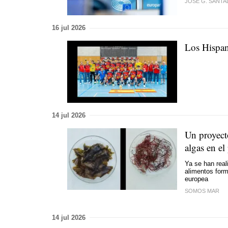
JOSE G. SANTA
16 jul 2026
Los Hispan
14 jul 2026
Un proyecto
algas en el
Ya se han real
alimentos for
europea
SOMOS MAR
14 jul 2026