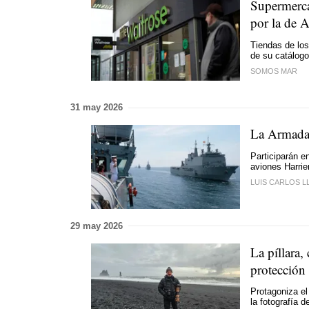
Supermerca
por la de A
Tiendas de los
de su catálogo
SOMOS MAR
31 may 2026
La Armada
Participarán e
aviones Harrie
LUIS CARLOS L
29 may 2026
La píllara
protección
Protagoniza el
la fotografía 