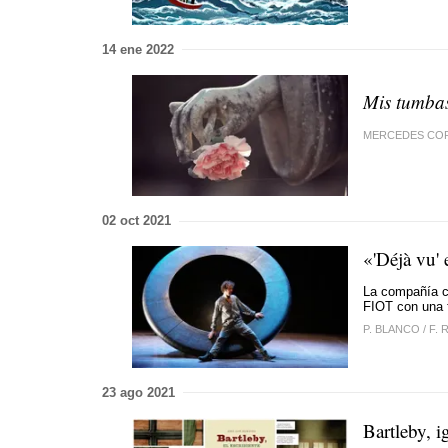
14 ene 2022
Mis tumbas
MERCEDES CO
02 oct 2021
«'Déjà vu' 
La compañía ca
FIOT con una f
P. BLANCO
/
F.
23 ago 2021
Bartleby, i