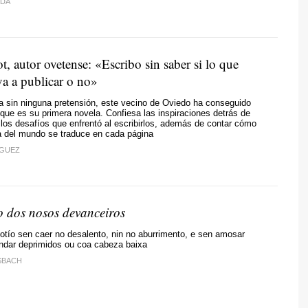
IDA
, autor ovetense: «Escribo sin saber si lo que
va a publicar o no»
a sin ninguna pretensión, este vecino de Oviedo ha conseguido
a que es su primera novela. Confiesa las inspiraciones detrás de
 los desafíos que enfrentó al escribirlos, además de contar cómo
a del mundo se traduce en cada página
ÍGUEZ
 dos nosos devanceiros
otío sen caer no desalento, nin no aburrimento, e sen amosar
ndar deprimidos ou coa cabeza baixa
SBACH