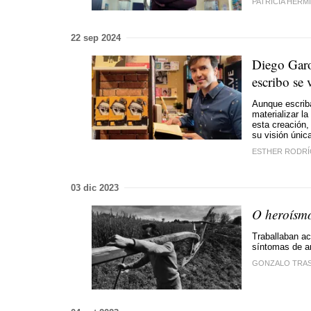
PATRICIA HERM
22 sep 2024
Diego Garot
escribo se 
Aunque escrib
materializar l
esta creación,
su visión únic
ESTHER RODR
03 dic 2023
O heroísmo
Traballaban ac
síntomas de a
GONZALO TRA