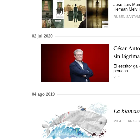
José Luis Munu
Herman Melvill
RUBÉN SANTAM
02 jul 2020
César Anto
sin lágrim
El escritor gal
peruana
X. F.
04 ago 2019
La blancur
MIGUEL-ANXO