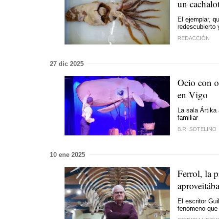
un cachalot
El ejemplar, q
redescubierto
REDACCIÓN
27 dic 2025
Ocio con ot
en Vigo
La sala Ártika
familiar
B.R. SOTELINO
10 ene 2025
Ferrol, la 
aproveitáb
El escritor Gui
fenómeno que l