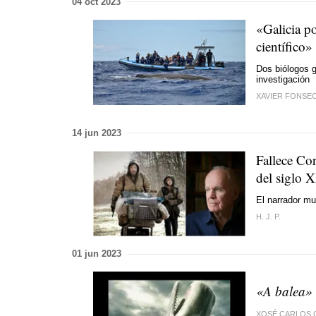
04 oct 2023
«Galicia p
científico»
Dos biólogos g
investigación
XAVIER FONSE
14 jun 2023
Fallece Co
del siglo 
El narrador mu
H. J. P.
01 jun 2023
«A balea»
XOSÉ CARLOS 