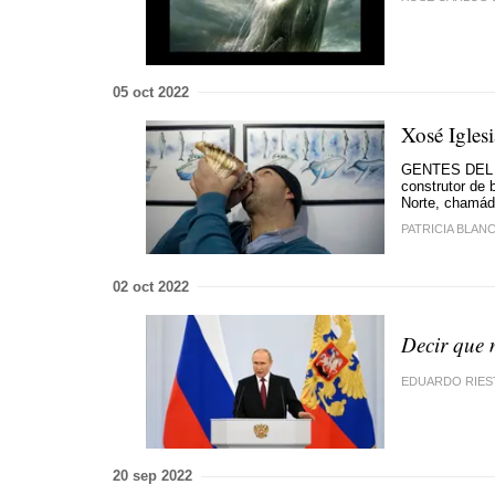
05 oct 2022
Xosé Igles
GENTES DEL FI
construtor de 
Norte, chamá
PATRICIA BLAN
02 oct 2022
Decir que 
EDUARDO RIES
20 sep 2022