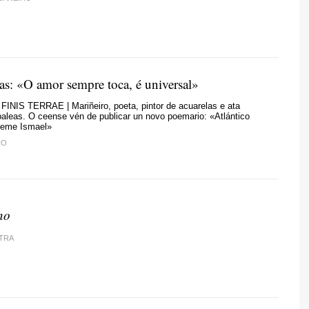
ias: «O amor sempre toca, é universal»
NIS TERRAE | Mariñeiro, poeta, pintor de acuarelas e ata
baleas. O ceense vén de publicar un novo poemario: «Atlántico
deme Ismael»
CO
no
TRA