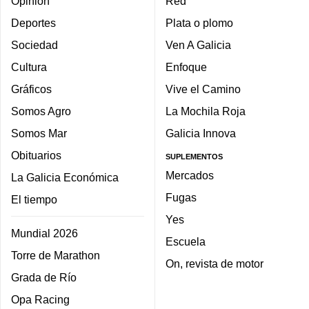
Opinión
Red
Deportes
Plata o plomo
Sociedad
Ven A Galicia
Cultura
Enfoque
Gráficos
Vive el Camino
Somos Agro
La Mochila Roja
Somos Mar
Galicia Innova
Obituarios
SUPLEMENTOS
Mercados
La Galicia Económica
Fugas
El tiempo
Yes
Mundial 2026
Escuela
Torre de Marathon
On, revista de motor
Grada de Río
Opa Racing