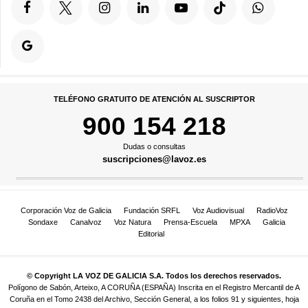
TELÉFONO GRATUITO DE ATENCIÓN AL SUSCRIPTOR
900 154 218
Dudas o consultas
suscripciones@lavoz.es
Corporación Voz de Galicia
Fundación SRFL
Voz Audiovisual
RadioVoz
Sondaxe
Canalvoz
Voz Natura
Prensa-Escuela
MPXA
Galicia
Editorial
© Copyright LA VOZ DE GALICIA S.A. Todos los derechos reservados.
Polígono de Sabón, Arteixo, A CORUÑA (ESPAÑA) Inscrita en el Registro Mercantil de A
Coruña en el Tomo 2438 del Archivo, Sección General, a los folios 91 y siguientes, hoja