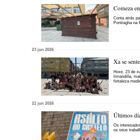
Comeza en 
Conta atrás pa
Pontragha na f
23 jun 2026
Xa se sent
Hoxe, 23 de xu
Irmandiña, mai
fortaleza medi
21 jun 2026
Últimos dí
Os interesados
os seus trabal