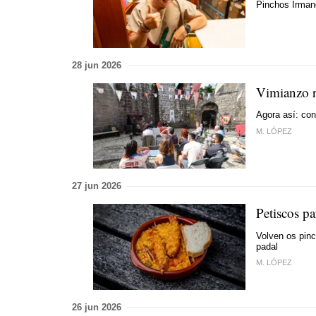
Pinchos Irman
28 jun 2026
Vimianzo r
Agora así: con
M. LÓPEZ
27 jun 2026
Petiscos pa
Volven os pin
padal
M. LÓPEZ
26 jun 2026