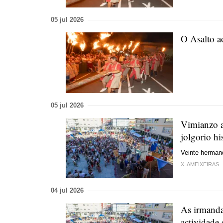
05 jul 2026
O Asalto a
05 jul 2026
Vimianzo as
jolgorio hi
Veinte hermand
X. AMEIXEIRAS
04 jul 2026
As irmanda
actividade 