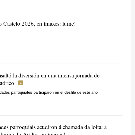
o Castelo 2026, en imaxes: lume!
altó la diversión en una intensa jornada de
stórico
ades parroquiales participaron en el desfile de este año
des parroquiais acudiron á chamada da loita: a
diurna do Asalto, en imaxes!