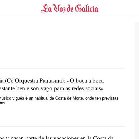
ría (Cé Orquestra Pantasma): «O boca a boca
stante ben e son vago para as redes sociais»
músico vigués é un habitual da Costa de Morte, onde ten previstas
óns
s y pasan parte de las vacaciones en la Costa da