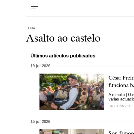
TEMA
Asalto ao castelo
Últimos artículos publicados
19 jul 2026
César Frei
funciona ba
A remollo | O 
varias actuaci
CRISTINA VIU
15 jul 2026
Son famoso