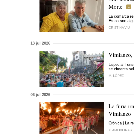
Morte
La comarca res
Estos son algu
CRISTINA VIU
13 jul 2026
Vimianzo, 
Especial Turis
se cimenta sob
M. LÓPEZ
06 jul 2026
La furia ir
Vimianzo
Crónica | La r
X. AMEIXEIRAS