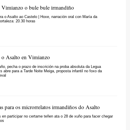
Vimianzo o bule bule irmandiño
ra o Asalto ao Castelo | Hoxe, narración oral con María da
ortaleza: 20.30 horas
e o Asalto en Vimianzo
ño, pecha o prazo de inscrición na proba absoluta da Legua
s abre para a Tarde Noite Meiga, proposta infantil no foxo da
eval
as para os microrrelatos irmandiños do Asalto
 en participar no certame teñen ata o 28 de xuño para facer chegar
los