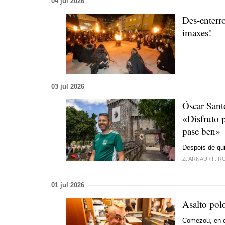
04 jul 2026
Des-enterr
imaxes!
03 jul 2026
Óscar Sant
«Disfruto 
pase ben»
Despois de qui
Z. ARNAU
/
F. 
01 jul 2026
Asalto pol
Comezou, en o