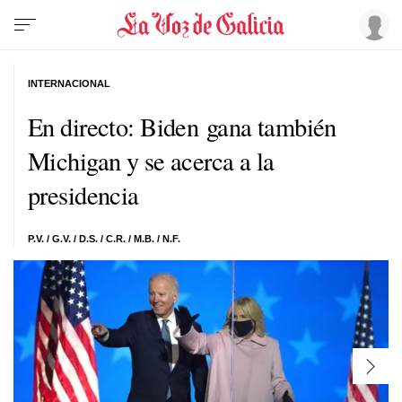
INTERNACIONAL
En directo: Biden gana también
Michigan y se acerca a la
presidencia
P.V. / G.V. / D.S. / C.R. / M.B. / N.F.