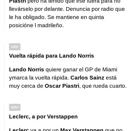
Piastri
pero ha tenido que irse fuera para no
llevárselo por delante. Denuncia por radio que
le ha obligado. Se mantiene en quinta
posicióne l madrileño.
34/57
Vuelta rápida para Lando Norris
Lando Norris
quiere ganar el GP de Miami
ymarca la vuelta rápida.
Carlos Sainz
está
muy cerca de
Oscar Piastri
, que rueda cuarto.
33/57
Leclerc, a por Verstappen
Leclerc
va a por un
Max Verstappen
que no