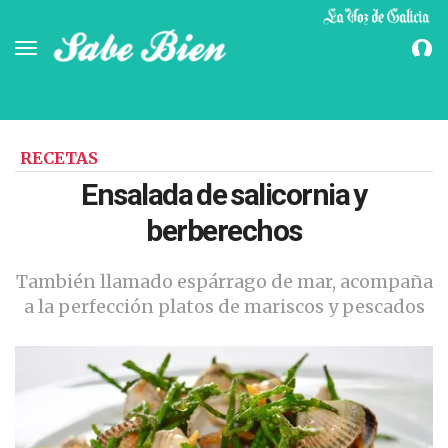
Toggle
navigation
RECETAS
Ensalada de salicornia y
berberechos
También llamado espárrago de mar, acompaña
a la perfección platos de mariscos y pescados