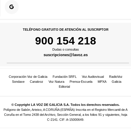
TELÉFONO GRATUITO DE ATENCIÓN AL SUSCRIPTOR
900 154 218
Dudas o consultas
suscripciones@lavoz.es
Corporación Voz de Galicia
Fundación SRFL
Voz Audiovisual
RadioVoz
Sondaxe
Canalvoz
Voz Natura
Prensa-Escuela
MPXA
Galicia
Editorial
© Copyright LA VOZ DE GALICIA S.A. Todos los derechos reservados.
Polígono de Sabón, Arteixo, A CORUÑA (ESPAÑA) Inscrita en el Registro Mercantil de A
Coruña en el Tomo 2438 del Archivo, Sección General, a los folios 91 y siguientes, hoja
C-2141. CIF: A-15000649.