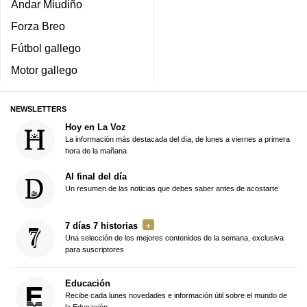
Andar Miudiño
Forza Breo
Fútbol gallego
Motor gallego
NEWSLETTERS
Hoy en La Voz
La información más destacada del día, de lunes a viernes a primera
hora de la mañana
Al final del día
Un resumen de las noticias que debes saber antes de acostarte
7 días 7 historias
Una selección de los mejores contenidos de la semana, exclusiva
para suscriptores
Educación
Recibe cada lunes novedades e información útil sobre el mundo de