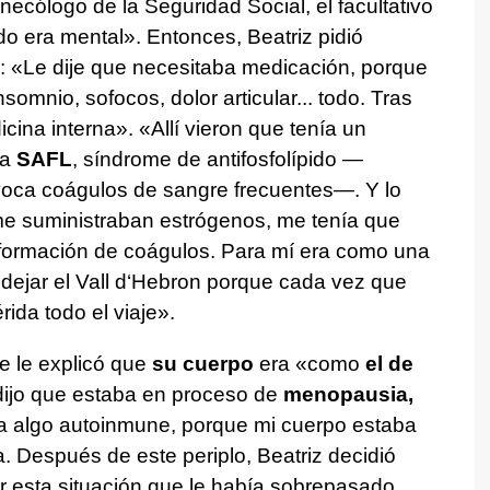
ecólogo de la Seguridad Social, el facultativo
do era mental». Entonces, Beatriz pidió
ad: «Le dije que necesitaba medicación, porque
omnio, sofocos, dolor articular... todo. Tras
cina interna». «Allí vieron que tenía un
ma
SAFL
, síndrome de antifosfolípido —
ovoca coágulos de sangre frecuentes—. Y lo
 suministraban estrógenos, me tenía que
a formación de coágulos. Para mí era como una
dí dejar el Vall d‘Hebron porque cada vez que
rida todo el viaje».
ue le explicó que
su cuerpo
era «como
el de
dijo que estaba en proceso de
menopausia,
a algo autoinmune, porque mi cuerpo estaba
a. Después de este periplo, Beatriz decidió
ar esta situación que le había sobrepasado