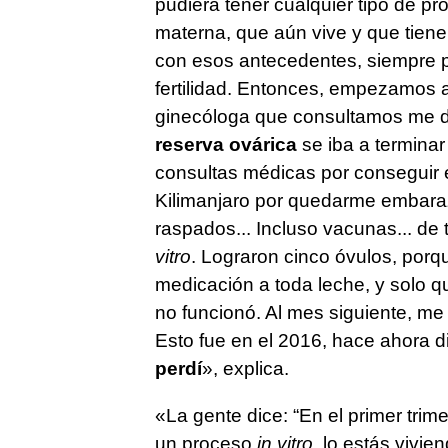
pudiera tener cualquier tipo de pro
materna, que aún vive y que tiene
con esos antecedentes, siempre 
fertilidad. Entonces, empezamos a
ginecóloga que consultamos me di
reserva ovárica
se iba a terminar
consultas médicas por conseguir e
Kilimanjaro por quedarme embaraz
raspados... Incluso vacunas... d
vitro
. Lograron cinco óvulos, porq
medicación a toda leche, y solo 
no funcionó. Al mes siguiente, me
Esto fue en el 2016, hace ahora d
perdí
», explica.
«La gente dice: “En el primer trim
un proceso
in vitro,
lo estás vivie