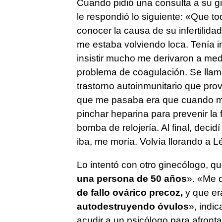
Cuando pidió una consulta a su gin
le respondió lo siguiente: «Que to
conocer la causa de su infertilid
me estaba volviendo loca. Tenía ins
insistir mucho me derivaron a medi
problema de coagulación. Se lla
trastorno autoinmunitario que pr
que me pasaba era que cuando me
pinchar heparina para prevenir l
bomba de relojería. Al final, deci
iba, me moría. Volvía llorando a Lé
Lo intentó con otro ginecólogo, q
una persona de 50 años
». «Me 
de fallo ovárico precoz,
y que er
autodestruyendo óvulos
», indic
acudir a un psicólogo para afront