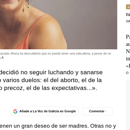
t
XA
P
a
N
azada. Ahora ha descubierto que se puede tener una vida plena, a pesar de no
i
LA
«
 decidió no seguir luchando y sanarse
O.
varios duelos: el del aborto, el de la
ico precoz, el de las expectativas...».
Añade a La Voz de Galicia en Google
Comentar ·
enen un gran deseo de ser madres. Otras no y