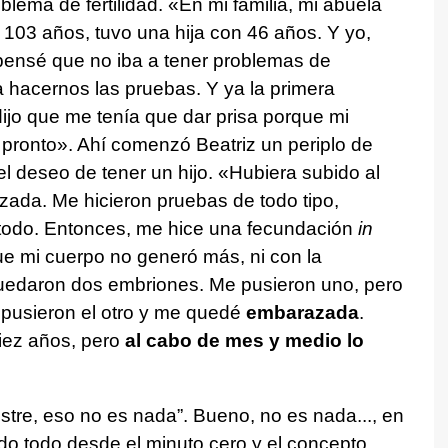
blema de fertilidad. «En mi familia, mi abuela
 103 años, tuvo una hija con 46 años. Y yo,
pensé que no iba a tener problemas de
 hacernos las pruebas. Y ya la primera
jo que me tenía que dar prisa porque mi
 pronto». Ahí comenzó Beatriz un periplo de
l deseo de tener un hijo. «Hubiera subido al
ada. Me hicieron pruebas de todo tipo,
e todo. Entonces, me hice una fecundación
in
ue mi cuerpo no generó más, ni con la
quedaron dos embriones. Me pusieron uno, pero
 pusieron el otro y me quedé
embarazada
.
iez años, pero
al cabo de mes y medio lo
estre, eso no es nada”. Bueno, no es nada..., en
ndo todo desde el minuto cero y el concepto