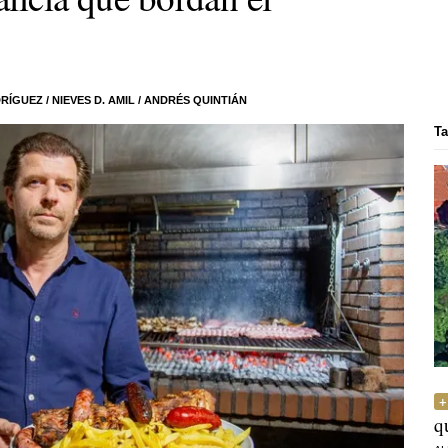
DRÍGUEZ
/
NIEVES D. AMIL
/
ANDRÉS QUINTIÁN
Ta
q