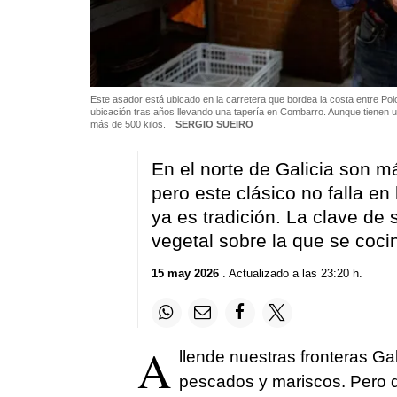
Este asador está ubicado en la carretera que bordea la costa entre P
ubicación tras años llevando una tapería en Combarro. Aunque tienen 
más de 500 kilos.
SERGIO SUEIRO
En el norte de Galicia son m
pero este clásico no falla en
ya es tradición. La clave de 
vegetal sobre la que se coci
15 may 2026
. Actualizado a las 23:20 h.
A
llende nuestras fronteras Ga
pescados y mariscos. Pero d