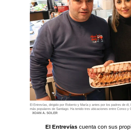
El Entrevías, dirigido por Roberto y María y antes por los padres de é
más populares de Santiago. Ha tenido tres ubicaciones entre Conxo y O C
XOAN A. SOLER
EI Entrevías
cuenta con sus propi