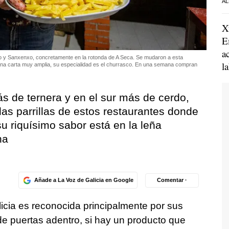
AL
X
E
a
oio y Sanxenxo, concretamente en la rotonda de A Seca. Se mudaron a esta
l
una carta muy amplia, su especialidad es el churrasco. En una semana compran
ás de ternera y en el sur más de cerdo,
 las parrillas de estos restaurantes donde
su riquísimo sabor está en la leña
na
Añade a La Voz de Galicia en Google
Comentar ·
licia es reconocida principalmente por sus
e puertas adentro, si hay un producto que