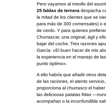
Pero vayamos al meollo del asunto
25 faldas de ternera
despacha ca
la mitad de los clientes que se s
para más de 300 comensales) o en
de cerdo. Y para quienes prefieran
Churrascar, una original, ágil y e
bajar del coche. Tres razones apu
García: «El buen hacer de mis abu
la experiencia en el manejo de la
punto óptimo».
A ello habría que añadir otros de
de las raciones, el atento servicio
proporciona al churrasco el habe
las deliciosas patatas fritas —nu
acompañan o la inconfundible sals