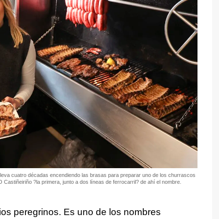
l, lleva cuatro décadas encendiendo las brasas para preparar uno de los churrascos
astiñeiriño ?la primera, junto a dos líneas de ferrocarril? de ahí el nombre.
os peregrinos. Es uno de los nombres