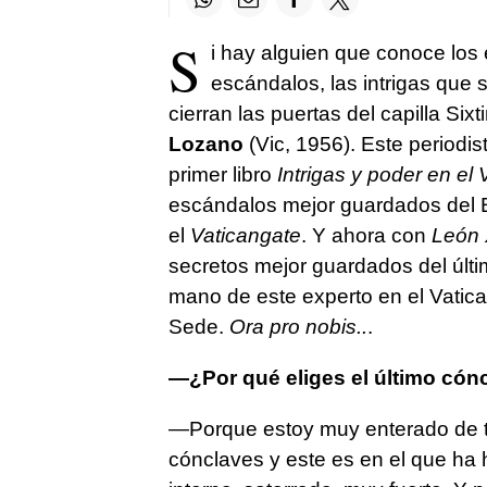
S
i hay alguien que conoce los e
escándalos, las intrigas que
cierran las puertas del capilla Si
Lozano
(Vic, 1956). Este periodis
primer libro
Intrigas y poder en el 
escándalos mejor guardados del
el
Vaticangate
. Y ahora con
León 
secretos mejor guardados del úl
mano de este experto en el Vatic
Sede.
Ora pro nobis..
.
—¿Por qué eliges el último cón
—Porque estoy muy enterado de to
cónclaves y este es en el que ha