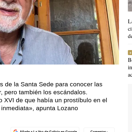
L
c
d
B
i
a
 de la Santa Sede para conocer las
r, pero también los escándalos.
 XVI de que había un prostíbulo en el
a inmediata», apunta Lozano
Añade a La Voz de Galicia en Google
Comentar ·