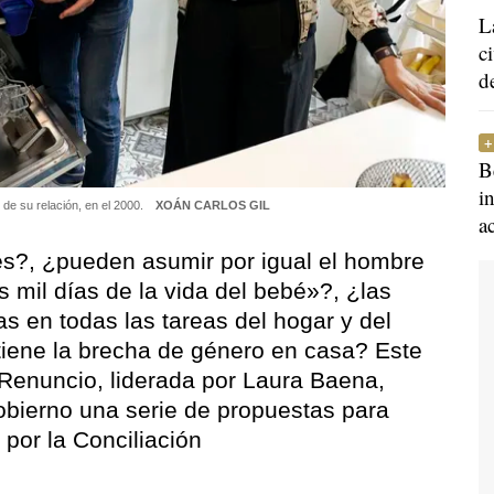
L
c
d
B
i
 de su relación, en el 2000.
XOÁN CARLOS GIL
a
s?, ¿pueden asumir por igual el hombre
s mil días de la vida del bebé»?, ¿las
as en todas las tareas del hogar y del
tiene la brecha de género en casa? Este
 Renuncio, liderada por Laura Baena,
obierno una serie de propuestas para
por la Conciliación