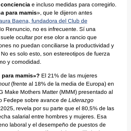
 conciencia
e incluso medidas para corregirlo.
sa para mamis
», que le dijeron antes
aura Baena, fundadora del Club de
No Renuncio, no es infrecuente. Sí una
suele ocultar por ese olor a rancio que
nes no puedan conciliarse la productividad y
al. No es solo esto, son estereotipos de fuerza
smo y comodidad.
s para mamis»?
El 21% de las mujeres
nout
(frente al 18% de la media de Europa) en
ONG Make Mothers Matter (MMM) presentado al
ro Fedepe sobre avance de
Liderazgo
2025, revela por su parte que el 80,5% de las
cha salarial entre hombres y mujeres. Esa
reno laboral y el desempeño de puestos de