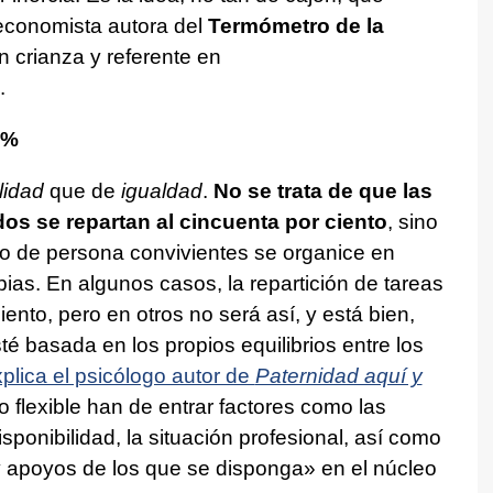
economista autora del
Termómetro de la
en crianza y referente en
.
0%
lidad
que de
igualdad
.
No se trata de que las
os se repartan al cincuenta por ciento
, sino
po de persona convivientes se organice en
pias. En algunos casos, la repartición de tareas
ento, pero en otros no será así, y está bien,
té basada en los propios equilibrios entre los
plica el psicólogo autor de
Paternidad aquí y
 flexible han de entrar factores como las
sponibilidad, la situación profesional, así como
y apoyos de los que se disponga» en el núcleo