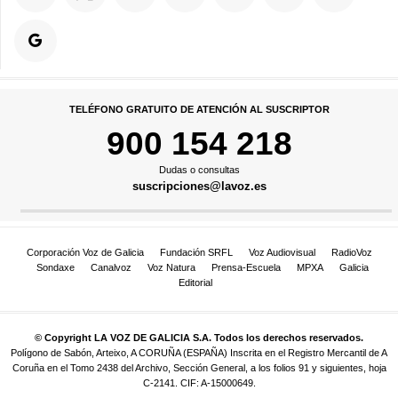
TELÉFONO GRATUITO DE ATENCIÓN AL SUSCRIPTOR
900 154 218
Dudas o consultas
suscripciones@lavoz.es
Corporación Voz de Galicia
Fundación SRFL
Voz Audiovisual
RadioVoz
Sondaxe
Canalvoz
Voz Natura
Prensa-Escuela
MPXA
Galicia
Editorial
© Copyright LA VOZ DE GALICIA S.A. Todos los derechos reservados.
Polígono de Sabón, Arteixo, A CORUÑA (ESPAÑA) Inscrita en el Registro Mercantil de A
Coruña en el Tomo 2438 del Archivo, Sección General, a los folios 91 y siguientes, hoja
C-2141. CIF: A-15000649.