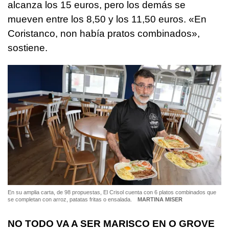
alcanza los 15 euros, pero los demás se
mueven entre los 8,50 y los 11,50 euros. «
En
Coristanco, non había pratos combinados
»,
sostiene.
En su amplia carta, de 98 propuestas, El Crisol cuenta con 6 platos combinados que
se completan con arroz, patatas fritas o ensalada.
MARTINA MISER
NO TODO VA A SER MARISCO EN O GROVE