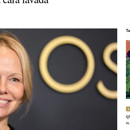
Ta
q
AL