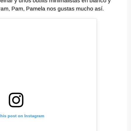
 peinar y unos
outfits
minimalistas en blanco y
 Pam, Pam, Pamela nos gustas mucho así.
this post on Instagram