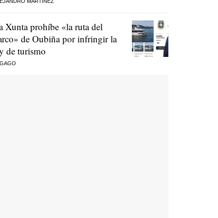
EJANDRO MARTÍNEZ
a Xunta prohíbe «la ruta del
arco» de Oubiña por infringir la
ey de turismo
 GAGO