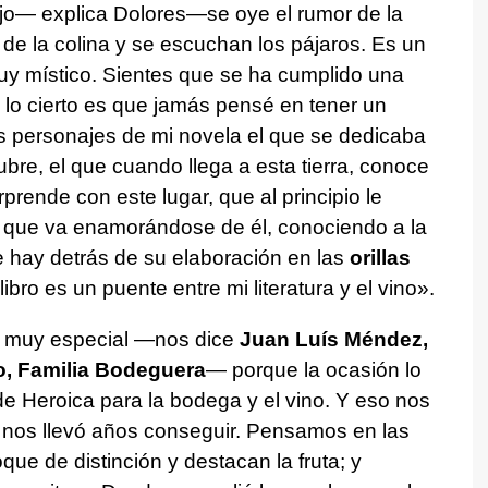
jo— explica Dolores—se oye el rumor de la
 de la colina y se escuchan los pájaros. Es un
muy místico. Sientes que se ha cumplido una
lo cierto es que jamás pensé en tener un
s personajes de mi novela el que se dedicaba
ubre, el que cuando llega a esta tierra, conoce
prende con este lugar, que al principio le
ero que va enamorándose de él, conociendo a la
ue hay detrás de su elaboración en las
orillas
 libro es un puente entre mi literatura y el vino».
o muy especial —nos dice
Juan Luís Méndez,
o, Familia Bodeguera
— porque la ocasión lo
e Heroica para la bodega y el vino. Y eso nos
ue nos llevó años conseguir. Pensamos en las
que de distinción y destacan la fruta; y