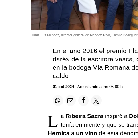
Juan Luís Méndez, director general de Méndez-Rojo, Familia Bodeguera
En el año 2016 el premio Pla
daré» de la escritora vasca, 
en la bodega Vía Romana de 
caldo
01 oct 2024
. Actualizado a las 05:00 h.
L
a
Ribeira Sacra
inspiró a
Do
tenía en mente y que se trans
Heroica
a
un vino
de esta denomi