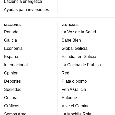
Eficiencia energética
Ayudas para inversiones
SECCIONES
VERTICALES
Portada
La Voz de la Salud
Galicia
Sabe Bien
Economía
Global Galicia
España
Estudiar en Galicia
Internacional
La Cocina de Frabisa
Opinión
Red
Deportes
Plata o plomo
Sociedad
Ven A Galicia
Cultura
Enfoque
Gráficos
Vive el Camino
Somos Agro
La Mochila Roja