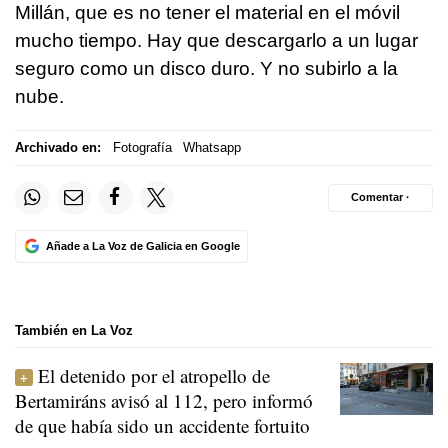
Millán, que es no tener el material en el móvil
mucho tiempo. Hay que descargarlo a un lugar
seguro como un disco duro. Y no subirlo a la
nube.
Archivado en:
Fotografía
Whatsapp
Comentar ·
Añade a La Voz de Galicia en Google
También en La Voz
El detenido por el atropello de
Bertamiráns avisó al 112, pero informó
de que había sido un accidente fortuito