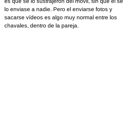
es que se lo sustrajeron del móvil, sin que él se
lo enviase a nadie. Pero el enviarse fotos y
sacarse vídeos es algo muy normal entre los
chavales, dentro de la pareja.