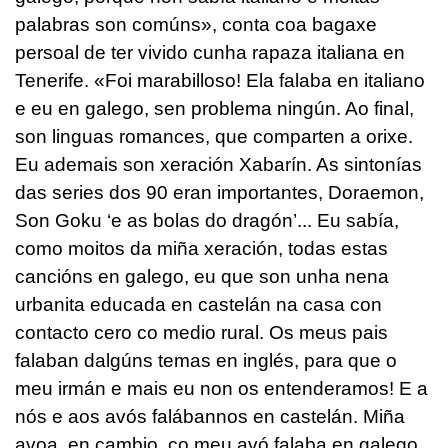
palabras son comúns», conta coa bagaxe
persoal de ter vivido cunha rapaza italiana en
Tenerife. «Foi marabilloso! Ela falaba en italiano
e eu en galego, sen problema ningún. Ao final,
son linguas romances, que comparten a orixe.
Eu ademais son xeración Xabarín. As sintonías
das series dos 90 eran importantes, Doraemon,
Son Goku ‘e as bolas do dragón’... Eu sabía,
como moitos da miña xeración, todas estas
cancións en galego, eu que son unha nena
urbanita educada en castelán na casa con
contacto cero co medio rural. Os meus pais
falaban dalgúns temas en inglés, para que o
meu irmán e mais eu non os entenderamos! E a
nós e aos avós falábannos en castelán. Miña
avoa, en cambio, co meu avó falaba en galego,