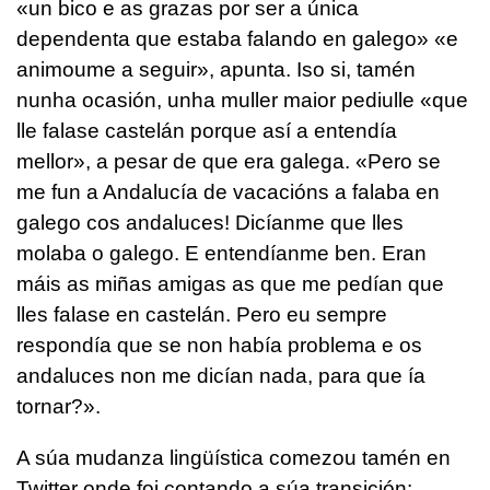
«un bico e as grazas por ser a única
dependenta que estaba falando en galego» «e
animoume a seguir», apunta. Iso si, tamén
nunha ocasión, unha muller maior pediulle «que
lle falase castelán porque así a entendía
mellor», a pesar de que era galega. «Pero se
me fun a Andalucía de vacacións a falaba en
galego cos andaluces! Dicíanme que lles
molaba o galego. E entendíanme ben. Eran
máis as miñas amigas as que me pedían que
lles falase en castelán. Pero eu sempre
respondía que se non había problema e os
andaluces non me dicían nada, para que ía
tornar?».
A súa mudanza lingüística comezou tamén en
Twitter onde foi contando a súa transición: