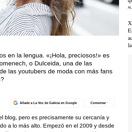
AL
X
E
a
l
os en la lengua. «¡Hola, preciosos!» es
Domenech, o Dulceida, una de las
 de las youtubers de moda con más fans
s?
Añade a La Voz de Galicia en Google
Comentar ·
 el blog, pero es precisamente su cercanía y
vado a lo más alto. Empezó en el 2009 y desde