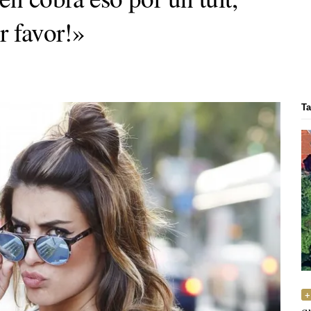
r favor!»
Ta
q