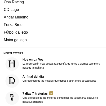
Opa Racing
CD Lugo
Andar Miudiño
Forza Breo
Fútbol gallego
Motor gallego
NEWSLETTERS
Hoy en La Voz
La información más destacada del día, de lunes a viernes a primera
hora de la mañana
Al final del día
Un resumen de las noticias que debes saber antes de acostarte
7 días 7 historias
Una selección de los mejores contenidos de la semana, exclusiva
para suscriptores