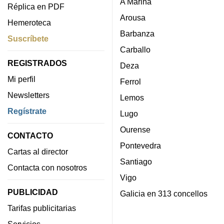
A Mariña
Réplica en PDF
Arousa
Hemeroteca
Barbanza
Suscríbete
Carballo
REGISTRADOS
Deza
Mi perfil
Ferrol
Newsletters
Lemos
Regístrate
Lugo
Ourense
CONTACTO
Pontevedra
Cartas al director
Santiago
Contacta con nosotros
Vigo
PUBLICIDAD
Galicia en 313 concellos
Tarifas publicitarias