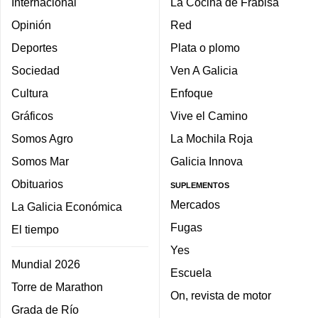
Internacional
La Cocina de Frabisa
Opinión
Red
Deportes
Plata o plomo
Sociedad
Ven A Galicia
Cultura
Enfoque
Gráficos
Vive el Camino
Somos Agro
La Mochila Roja
Somos Mar
Galicia Innova
Obituarios
SUPLEMENTOS
Mercados
La Galicia Económica
Fugas
El tiempo
Yes
Mundial 2026
Escuela
Torre de Marathon
On, revista de motor
Grada de Río