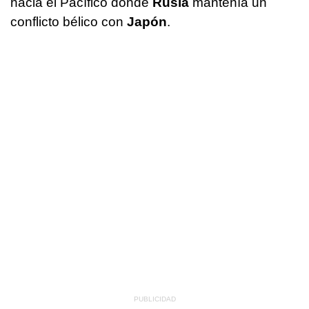
hacia el Pacífico donde
Rusia
mantenía un
conflicto bélico con
Japón
.