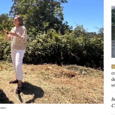
c
d
M
I
C
ndios