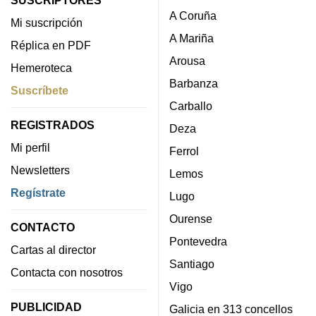
A Coruña
Mi suscripción
A Mariña
Réplica en PDF
Arousa
Hemeroteca
Barbanza
Suscríbete
Carballo
REGISTRADOS
Deza
Mi perfil
Ferrol
Newsletters
Lemos
Regístrate
Lugo
Ourense
CONTACTO
Pontevedra
Cartas al director
Santiago
Contacta con nosotros
Vigo
PUBLICIDAD
Galicia en 313 concellos