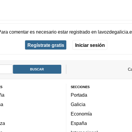
Para comentar es necesario
estar registrado
en
lavozdegalicia.
Regístrate gratis
Iniciar sesión
Ca
ES
SECCIONES
ña
Portada
ña
Galicia
Economía
za
España