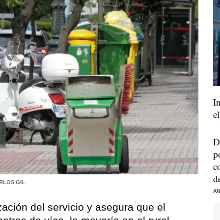
I
e
D
p
c
d
RLOS GIL
AN
ización del servicio y asegura que el