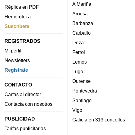
A Mariña
Réplica en PDF
Arousa
Hemeroteca
Barbanza
Suscríbete
Carballo
REGISTRADOS
Deza
Mi perfil
Ferrol
Newsletters
Lemos
Regístrate
Lugo
Ourense
CONTACTO
Pontevedra
Cartas al director
Santiago
Contacta con nosotros
Vigo
PUBLICIDAD
Galicia en 313 concellos
Tarifas publicitarias