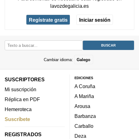
lavozdegalicia.es
Regístrate gratis
Iniciar sesión
Cambiar idioma:
Galego
EDICIONES
SUSCRIPTORES
A Coruña
Mi suscripción
A Mariña
Réplica en PDF
Arousa
Hemeroteca
Barbanza
Suscríbete
Carballo
REGISTRADOS
Deza