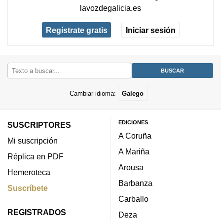
lavozdegalicia.es
Regístrate gratis
Iniciar sesión
Cambiar idioma:
Galego
EDICIONES
SUSCRIPTORES
A Coruña
Mi suscripción
A Mariña
Réplica en PDF
Arousa
Hemeroteca
Barbanza
Suscríbete
Carballo
REGISTRADOS
Deza