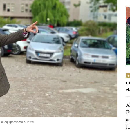
q
AL
X
E
a
el equipamiento cultural
l