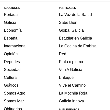
SECCIONES
VERTICALES
Portada
La Voz de la Salud
Galicia
Sabe Bien
Economía
Global Galicia
España
Estudiar en Galicia
Internacional
La Cocina de Frabisa
Opinión
Red
Deportes
Plata o plomo
Sociedad
Ven A Galicia
Cultura
Enfoque
Gráficos
Vive el Camino
Somos Agro
La Mochila Roja
Somos Mar
Galicia Innova
Obituarios
SUPLEMENTOS