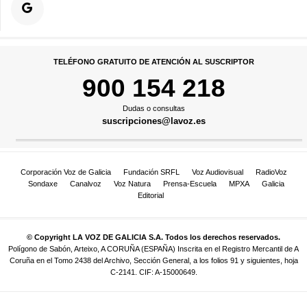
TELÉFONO GRATUITO DE ATENCIÓN AL SUSCRIPTOR
900 154 218
Dudas o consultas
suscripciones@lavoz.es
Corporación Voz de Galicia
Fundación SRFL
Voz Audiovisual
RadioVoz
Sondaxe
Canalvoz
Voz Natura
Prensa-Escuela
MPXA
Galicia
Editorial
© Copyright LA VOZ DE GALICIA S.A. Todos los derechos reservados.
Polígono de Sabón, Arteixo, A CORUÑA (ESPAÑA) Inscrita en el Registro Mercantil de A
Coruña en el Tomo 2438 del Archivo, Sección General, a los folios 91 y siguientes, hoja
C-2141. CIF: A-15000649.