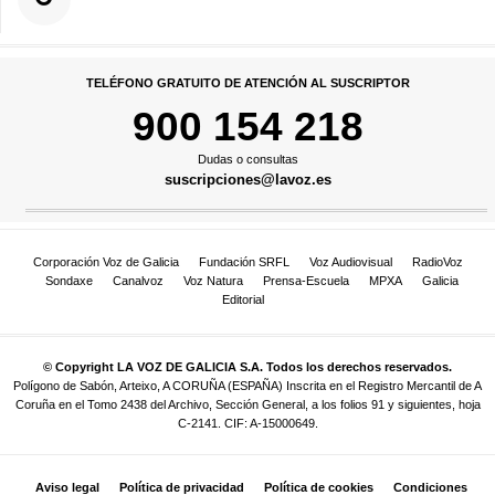
TELÉFONO GRATUITO DE ATENCIÓN AL SUSCRIPTOR
900 154 218
Dudas o consultas
suscripciones@lavoz.es
Corporación Voz de Galicia
Fundación SRFL
Voz Audiovisual
RadioVoz
Sondaxe
Canalvoz
Voz Natura
Prensa-Escuela
MPXA
Galicia
Editorial
© Copyright LA VOZ DE GALICIA S.A. Todos los derechos reservados.
Polígono de Sabón, Arteixo, A CORUÑA (ESPAÑA) Inscrita en el Registro Mercantil de A
Coruña en el Tomo 2438 del Archivo, Sección General, a los folios 91 y siguientes, hoja
C-2141. CIF: A-15000649.
Aviso legal
Política de privacidad
Política de cookies
Condiciones