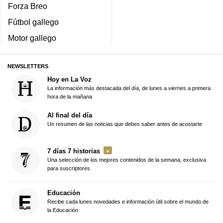
Forza Breo
Fútbol gallego
Motor gallego
NEWSLETTERS
Hoy en La Voz
La información más destacada del día, de lunes a viernes a primera
hora de la mañana
Al final del día
Un resumen de las noticias que debes saber antes de acostarte
7 días 7 historias
Una selección de los mejores contenidos de la semana, exclusiva
para suscriptores
Educación
Recibe cada lunes novedades e información útil sobre el mundo de
la Educación